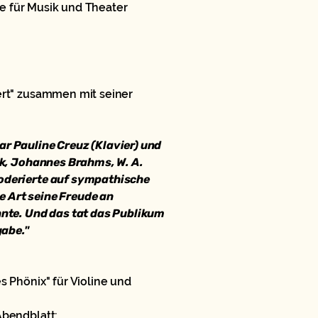
ule für Musik und Theater
ert" zusammen mit seiner
r Pauline Creuz (Klavier) und
ck, Johannes Brahms, W. A.
oderierte auf sympathische
 Art seine Freude an
nnte. Und das tat das Publikum
gabe."
 Phönix" für Violine und
Abendblatt: