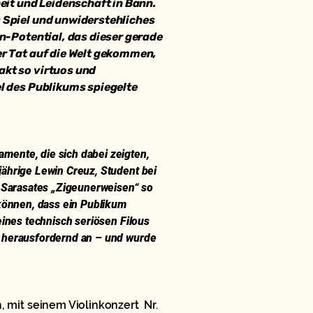
eit und Leidenschaft in Bann.
 Spiel und unwiderstehliches
en-Potential, das dieser gerade
er Tat auf die Welt gekommen,
akt so virtuos und
l des Publikums spiegelte
mente, die sich dabei zeigten,
jährige Lewin Creuz, Student bei
m Sarasates „Zigeunerweisen“ so
 können, dass ein Publikum
eines technisch seriösen Filous
m herausfordernd an – und wurde
, mit seinem Violinkonzert
Nr.