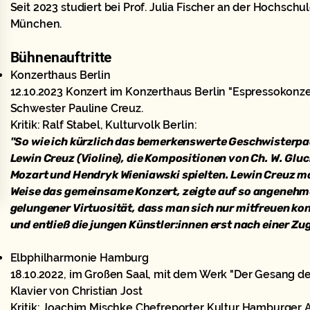
Seit 2023 studiert bei Prof. Julia Fischer an der Hochsch
München.
Bühnenauftritte
Konzerthaus Berlin
12.10.2023 Konzert im Konzerthaus Berlin "Espressokonz
Schwester Pauline Creuz.
Kritik: Ralf Stabel, Kulturvolk Berlin:
"So wie ich kürzlich das bemerkenswerte Geschwisterpaa
Lewin Creuz (Violine), die Kompositionen von Ch. W. Glu
Mozart und Hendryk Wieniawski spielten. Lewin Creuz m
Weise das gemeinsame Konzert, zeigte auf so angenehme
gelungener Virtuosität, dass man sich nur mitfreuen ko
und entließ die jungen Künstler:innen erst nach einer Zu
Elbphilharmonie Hamburg
18.10.2022, im Großen Saal, mit dem Werk "Der Gesang des
Klavier von Christian Jost
Kritik: Joachim Mischke Chefreporter Kultur Hamburger 