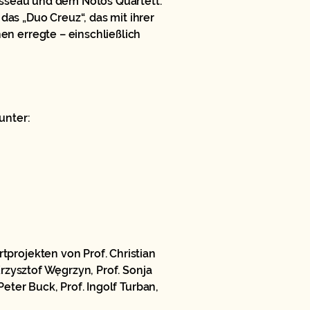
oisseau und dem Notos Quartett.
as „Duo Creuz“, das mit ihrer
en erregte – einschließlich
unter:
tprojekten von Prof. Christian
Krzysztof Węgrzyn, Prof. Sonja
Peter Buck, Prof. Ingolf Turban,