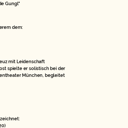
lde Gungl"
nderem dem:
euz mit Leidenschaft
st spielte er solistisch bei der
tentheater München, begleitet
zeichnet:
20)