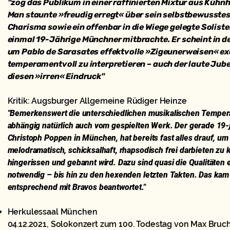
"zog das Publikum in einer raffinierten Mixtur aus Kühnh
Man staunte »freudig erregt« über sein selbstbewusstes
Charisma sowie ein offenbar in die Wiege gelegte Solist
einmal 19-Jährige Münchner mitbrachte. Er scheint in d
um Pablo de Sarasates effektvolle »Zigeunerweisen« ex
temperamentvoll zu interpretieren – auch der laute Jube
diesen »irren« Eindruck"
Kritik: Augsburger Allgemeine Rüdiger Heinze
"Bemerkenswert die unterschiedlichen musikalischen Tempera
abhängig natürlich auch vom gespielten Werk. Der gerade 19-
Christoph Poppen in München, hat bereits fast alles drauf, u
melodramatisch, schicksalhaft, rhapsodisch frei darbieten zu
hingerissen und gebannt wird. Dazu sind quasi die Qualitäten 
notwendig – bis hin zu den hexenden letzten Takten. Das ka
entsprechend mit Bravos beantwortet."
Herkulessaal München
04.12.2021, Solokonzert zum 100. Todestag von Max Bruch