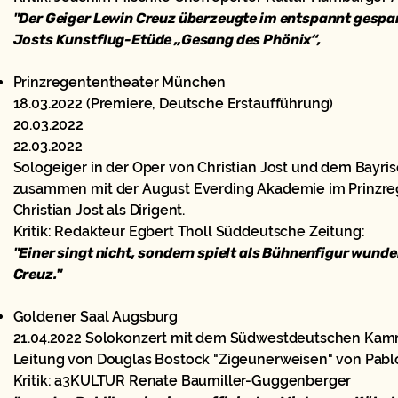
"Der Geiger Lewin Creuz überzeugte im entspannt gesp
Josts Kunstflug-Etüde „Gesang des Phönix“,
Prinzregententheater München
18.03.2022 (Premiere, Deutsche Erstaufführung)
20.03.2022
22.03.2022
Sologeiger in der Oper von Christian Jost und dem Bayr
zusammen mit der August Everding Akademie im Prinzre
Christian Jost als Dirigent.
Kritik: Redakteur Egbert Tholl Süddeutsche Zeitung:
"Einer singt nicht, sondern spielt als Bühnenfigur wunde
Creuz."
Goldener Saal Augsburg
21.04.2022 Solokonzert mit dem Südwestdeutschen Kamm
Leitung von Douglas Bostock "Zigeunerweisen" von Pabl
Kritik: a3KULTUR Renate Baumiller-Guggenberger